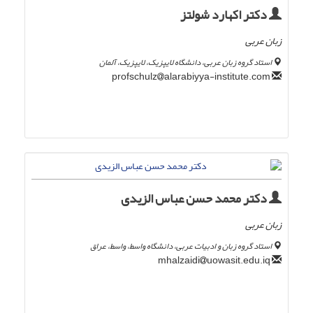
دکتر اکهارد شولتز
زبان عربی
استاد گروه زبان عربی، دانشگاه لایپزیک، لایپزیک، آلمان
alarabiyya-institute.com
profschulz
دکتر محمد حسن عباس الزیدی
زبان عربی
استاد گروه زبان و ادبیات عربی، دانشگاه واسط، واسط، عراق
uowasit.edu.iq
mhalzaidi