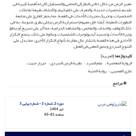
تعبیر الزمن من خلال حالتی النظر إلى الماضی والمستقبل کان له أهمیة کبیرة فی
تقدیم شخصیات جدیدة، والتعرف على خلفیاتهم، واکتشاف طبیعة تفاعلات
الشخصیات، وتحریک مجریات الأحداث فی القصة، مما یحفز القارئ على متابعة
التطورات المقبلة. أیضًا، فإن مفهوم استمراریة الزمن یتجلى بطرق متنوعة، بما فی
ذلک التوقف، والحذف، والملخص، والمشاهد الدرامیة، مما أثر على تسریع أو تباطؤ
وتیرة الأحداث وتجسید أیدیولوجیات الشخصیات.وعلاوة على ذلک، یتمتع التکرار
الأحادی فی هذه القصة بانتشار عالٍ مقارنة بأنواع التکرار الأخرى، مما یدل على
التنوع السردی وعمق المعنى فی العمل.
کلیدواژه‌ها
[العربیة]
الروایة المعاصرة
علم السرد
نظریة الزمن السردی
جیرار جنیت
غازی القصیبی
روایة الجنیة
مراجع
دوره 2، شماره 2 - شماره پیاپی 3
تیر 1404
صفحه
65-81