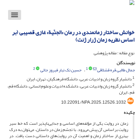
Toggle
vigation
خوانش ساختار زمانمندی در رمان «الجنّیة» غازی قصیبی (بر
اساس نظریه زمان ژرار ژنت)
نوع مقاله : مقاله پژوهشی
نویسندگان
2
1
جمال طالبی قره قشلاقی
حسین تک تبار فیروز جائی
1
دانشیار گروه زبان و ادبیات عربی، دانشگاه فرهنگیان، تهران، ایران
2
دانشیار گروه زبان وادبیات عربی، دانشکده ادبیات وعلوم انسانی، دانشگاه قم،
قم ، ایران
10.22091/NPA.2025.12526.1032
چکیده
زمان در روایت یکی از مؤلفه‌های اساسی و جدایی‌ناپذیر است که خط سیر
روایت بر اساس آن پیش می‌رود. با تجسّم زمان در داستان، می‌توان به درک
بهتری از ساختار زمان و اهمیت آن در روایت‌های داستانی دست یافت. در