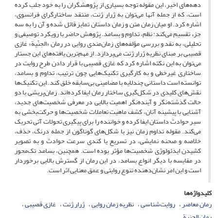
دهه‌های اخیر، این مقوله توجه بسیاری از پژوهشگران را به خود جلب کرده
است، که از جمله آنها می‌توان به ژرار ژنت، منتقد ساختارگرای فرانسوی،
اشاره کرد. او میان زمان متن و زمان داستان تمایز قائل شده و آن را به سه
جزء تقسیم می‌کند: نظم، تداوم و بسامد. پژوهش حاضر با رویکرد توصیفی و
تحلیلی، به نقد و بررسی مؤلفه‌های زمان‌مندی روایی در رمان «الجنّیة» غازی
قصیبی بر مبنای نظریه ژرار ژنت می‌پردازد. از مهم‌ترین یافته‌های این جستار
می‌توان به این نکته اشاره کرد که غازی قصیبی با قرار دادن طرح روایت در
ساختاری غیرخطی و به کارگیری تکنیک‌هایی چون ترتیب، تداوم و بسامد،
توانسته است داستانی چندلایه با مضامینی بی‌سابقه خلق کند. این تکنیک‌ها
نقش‌های کلیدی در شکل‌گیری ساختار رمان ایفا کرده‌اند. زمان‌پریشی با دو
حالت گذشته‌نگر و آینده‌نگر اهمیت بالایی در معرفی شخصیت‌های جدید،
آشنایی با پیشینه آنان، کشف ماهیت تعاملات شخصیت‌ها و حرکت‌بخشی به
سیر حوادث داستان ایفا کرده و خواننده را برای پیگیری تحولات آتی تحریک
می‌کند. مقوله تداوم زمان نیز با شکل‌های گوناگون از جمله درنگ، حذف،
خلاصه و صحنه نمایشی، در تسریع یا کندی سرعت حوادث و به تصویر
کشیدن ایدئولوژی شخصیت‌ها مؤثر بوده است. همچنین، بسامد تک‌محور
در مقایسه با دیگر انواع بسامد، در این رمان از گسترش بالایی برخوردار
است و این امر نشان‌دهنده تنوع روایتی و عمق معنایی اثر است.
کلیدواژه‌ها
رمان معاصر
روایت‌شناسی
نظریه زمان روایی
ژرار ژنت
غازی قصیبی
رمان الجنیة