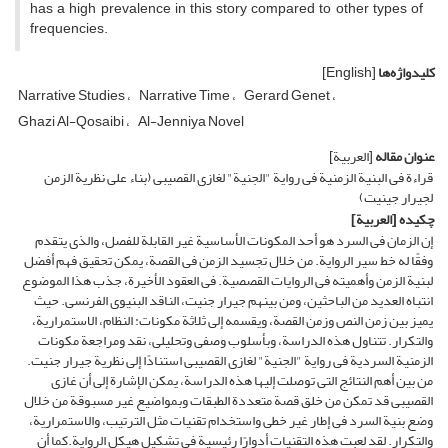
has a high prevalence in this story compared to other types of
frequencies.
کلیدواژه‌ها
[English]
Narrative Studies
Narrative Time
Gerard Genet
Ghazi Al-Qosaibi
Al-Jenniya Novel
عنوان مقاله
[العربیة]
قراءة فی البنیة الزمنیة فی روایة "الجنیة" لغازی القصیبی (بناء على نظریة الزمن
لجیرار جینیت)
چکیده
[العربیة]
إن الزمان فی السرد هو أحد المکونات الأساسیة غیر القابلة للفصل، والذی یتقدم
وفقًا له خط سیر الروایة. من خلال تجسید الزمن فی القصة، یمکن تحقیق فهم أفضل
لبنیة الزمن وأهمیته فی الروایات القصصیة. فی العقود الأخیرة، جذب هذا الموضوع
انتباه العدید من الباحثین، ومن بینهم جیرار جنیت، الناقد البنیوی الفرنسی. حیث
یمیز بین زمن النص وزمن القصة، ویقسمه إلى ثلاثة مکونات: النظام، الاستمراریة،
والتکرار. تتناول هذه الدراسة، وبأسلوب وصفی وتحلیلی، نقد ومراجعة مکونات
الزمنیة السردیة فی روایة "الجنیة" لغازی القصیبی استنادًا إلى نظریة جیرار جنیت.
من بین أهم النتائج التی توصلت إلیها هذه الدراسة، یمکن الإشارة إلى أن غازی
القصیبی قد تمکن من خلق قصة متعددة الطبقات وبمواضیع غیر مسبوقة من خلال
وضع بنیة السرد فی إطار غیر خطی واستخدام تقنیات مثل الترتیب، والاستمراریة،
والتکرار. لقد لعبت هذه التقنیات أدوارًا رئیسیة فی تشکیل هیکل الروایة.کما أن