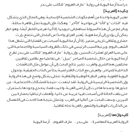
دراسة أزمة الهویة فی روایة "عازف الغیوم" للکاتب علی بدر
چکیده
[العربیة]
تعتبر الهویة واحدة من أهم مکونات الشخصیة الإنسانیة، وهی المجال الذی یتشکل
فیه "الذات" و"الأنا" فی مواجهة "الآخر". وهکذا، فإن الهویة تمثل ظاهرة سائلة،
وبالرغم من أن هذه السیولة تساهم فی حیویتها، إلا أنها تعرضها للخطر أیضًا، وهو خطر
یمکن أن یؤدی إلى أزمة هویة. یُعتبر العراق واحدًا من البلدان التی تتمتع بإرث
حضاری وثقافی تاریخی متمیز، إلا أن أزمة الهویة أصبحت من القضایا التی تشغل هذا
الشعب الیوم. ویرتبط السبب الرئیسی فی ذلک بالظروف السیاسیة والاجتماعیة التی
عانى منها العراق لعشرات السنین. وإن روایة "عازف الغیوم" للکاتب علی بدر تطرح
أزمة الهویة من خلال شخصیة المهاجر "نبیل"، فی تفاعلها مع نظامین ثقافیین
مختلفین هما الشرق والغرب. تشیر نتائج البحث إلى أن عوامل مثل التناقضات
الداخلیة للمهاجر، والعیش مع الذات الافتراضیة بدلاً من الذات الحقیقیة، وتحول
الهویة اللغویة، وتغیر النظرة الوطنیة والثقافیة، تتجلى بشکل واضح فی هذه الروایة.
وإن الشخصیة الرئیسیة فی الروایة، لقد ابتعدت -نتیجة للمشکلات الاجتماعیة- عن
جذورها، وعندما هاجرت إلى أراضی الغربة، واجهت فضاءً یتحدى وجودها باستمرار،
حتى بلغت الحالة التی أصبحت فیها غریبة عن ذاتها، وأهملت ارتباطها بحضارة بین
النهرین، وسعت للبحث عن آمالها فی الغرب. وتتمثل نتیجة هذا الحدث فی الانفصال
عن الذکریات الوطنیة والشعور بالغربة تجاه ثقافتها.
کلیدواژه‌ها
[العربیة]
الروایة العربیة المعاصرة
علی بدر
عازف الغیوم
أزمة الهویة