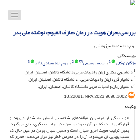
Toggle
vigation
بررسی بحران هویت در رمان «عازف الغیوم» نوشته علی بدر
نوع مقاله : مقاله پژوهشی
نویسندگان
3
2
1
مژگان توکلی
محسن سیفی
روح الله صیادی نژاد
1
دانشجوی دکتری زبان و ادبیات عربی دانشگاه کاشان، اصفهان، ایران.
2
دانشیار گروه زبان و ادبیات عربی ، دانشگاه کاشان، اصفهان، ایران.
3
دانشیار زبان و ادبیات عربی دانشگاه کاشان، اصفهان، ایران.
10.22091/NPA.2023.9698.1002
چکیده
هویت یکی از مهمترین مؤلفه‌های شخصیتی انسان به شمار می‌رود و
قرارگاهی است که در آن «خود» و «من» در برابر «دیگری» جای می‌گیرد.
بدین ترتیب هویت امری سیال است و همین سیال بودن در عین حال که
سبب پویایی آن می‌شود، آن را در معرض خطر نیز قرار می‌دهد؛ خطری که