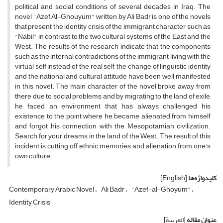
political and social conditions of several decades in Iraq. The
novel "Azef Al-Ghouyum" written by Ali Badr is one of the novels
that present the identity crisis of the immigrant character such as
"Nabil" in contrast to the two cultural systems of the East and the
West. The results of the research indicate that the components
such as the internal contradictions of the immigrant, living with the
virtual self instead of the real self, the change of linguistic identity
and the national and cultural attitude have been well manifested
in this novel. The main character of the novel broke away from
there due to social problems and by migrating to the land of exile,
he faced an environment that has always challenged his
existence to the point where he became alienated from himself
and forgot his connection with the Mesopotamian civilization.
Search for your dreams in the land of the West. The result of this
incident is cutting off ethnic memories and alienation from one's
own culture.
کلیدواژه‌ها
[English]
Contemporary Arabic Novel
Ali Badr
"Azef-al-Ghoyum"
Identity Crisis
عنوان مقاله
[العربیة]