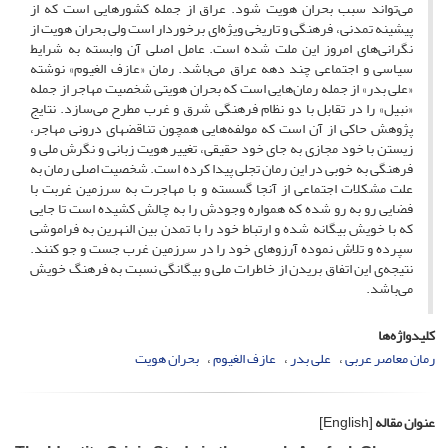
می‌تواند سبب بحران هویت شود. عراق از جمله کشورهایی است که از
پیشینه تمدنی، فرهنگی و تاریخی ویژه‌ای برخوردار است ولی بحران هویت از
نگرانی‌های امروز این ملت شده است. عامل اصلی آن وابسته به شرایط
سیاسی و اجتماعی چند دهه‌ عراق می‌باشد. رمان «عازف الغیوم» نوشته‌
«علی بدر» از جمله رمان‌هایی است که بحران هویتی شخصیت‌ مهاجر از جمله
«نبیل» را در تقابل با دو نظام فرهنگی شرق و غرب مطرح می‌سازد.
نتایج
پژوهش حاکی از آن است که مولفه‌هایی همچون تناقضهای درونی مهاجر،
زیستن با خود مجازی به جای خود حقیقی، تغییر هویت زبانی و نگرش ملی و
فرهنگی به خوبی در این رمان تجلی پیدا کرده است. شخصیت ‌اصلی رمان به
علت مشکلات اجتماعی از آنجا گسسته‌ و با مهاجرت به سرزمین غربت با
فضایی رو به رو شده‌ که همواره وجودش را به چالش کشیده است تا جایی
که با خویش بیگانه شده و ارتباط خود را با تمدن بین النهرین به فراموشی
سپرده و تلاش نموده‌ آرزوهای خود را در سرزمین غرب جست و جو کنند.
نتیجه‌ی این اتفاق بریدن از خاطرات ملی و بیگانگی نسبت به فرهنگ خویش
می‌باشد.
کلیدواژه‌ها
رمان معاصر عربی
علی بدر
عازف الغیوم
بحران هویت
عنوان مقاله
[English]