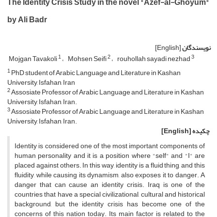
The Identity Crisis Study in the novel "Azef-al-Ghoyum"
by Ali Badr
نویسندگان
[English]
1
2
3
Mojgan Tavakoli
Mohsen Seifi
rouhollah sayadi nezhad
1
PhD student of Arabic Language and Literature in Kashan
University, Isfahan, Iran
2
Assosiate Professor of Arabic Language and Literature in Kashan
University, Isfahan, Iran.
3
Assosiate Professor of Arabic Language and Literature in Kashan
University, Isfahan, Iran.
چکیده
[English]
Identity is considered one of the most important components of
human personality and it is a position where "self" and "I" are
placed against others. In this way, identity is a fluid thing, and this
fluidity, while causing its dynamism, also exposes it to danger. A
danger that can cause an identity crisis. Iraq is one of the
countries that have a special civilizational, cultural and historical
background, but the identity crisis has become one of the
concerns of this nation today. Its main factor is related to the