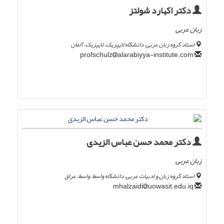
دکتر اکهارد شولتز
زبان عربی
استاد گروه زبان عربی، دانشگاه لایپزیک، لایپزیک، آلمان
alarabiyya-institute.com
profschulz
دکتر محمد حسن عباس الزیدی
زبان عربی
استاد گروه زبان و ادبیات عربی، دانشگاه واسط، واسط، عراق
uowasit.edu.iq
mhalzaidi