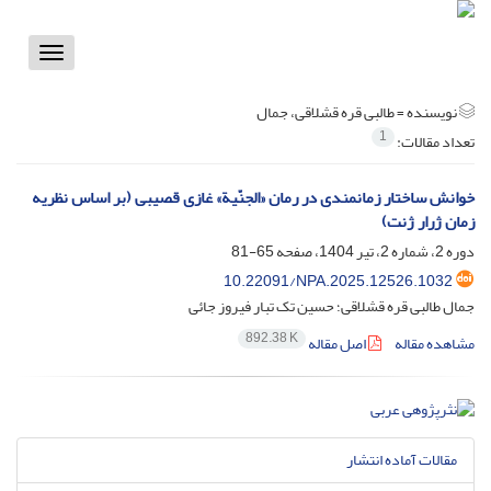
Toggle
vigation
نویسنده =
طالبی قره قشلاقی، جمال
1
تعداد مقالات:
خوانش ساختار زمانمندی در رمان «الجنّیة» غازی قصیبی (بر اساس نظریه
زمان ژرار ژنت)
دوره 2، شماره 2، تیر 1404، صفحه
65-81
10.22091/NPA.2025.12526.1032
جمال طالبی قره قشلاقی؛ حسین تک تبار فیروز جائی
892.38 K
مشاهده مقاله
اصل مقاله
مقالات آماده انتشار